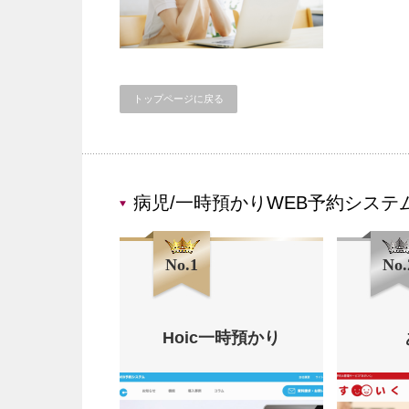
トップページに戻る
病児/一時預かりWEB予約システ
No.1
No.
Hoic一時預かり