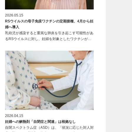
2026.05.15
RSウイルスの母子免疫ワクチンの定期接種、4月から妊
婦へ導入
乳幼児が感染すると重篤な肺炎を引き起こす可能性があ
るRSウイルスに対し、妊婦を対象としたワクチンが…
2026.04.15
妊婦への解熱剤「自閉症と関連」は根拠なし
自閉スペクトラム症（ASD）は、「状況に応じた対人対