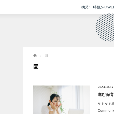
病児/一時預かりW
Home
園
園
2023.08.17
進む保育
そもそも保育
Communic