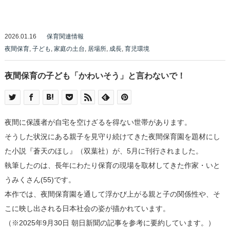
2026.01.16
保育関連情報
夜間保育
,
子ども
,
家庭の土台
,
居場所
,
成長
,
育児環境
夜間保育の子ども「かわいそう」と言わないで！
夜間に保護者が自宅を空けざるを得ない世帯があります。
そうした状況にある親子を見守り続けてきた夜間保育園を題材にし
た小説『蒼天のほし』（双葉社）が、5月に刊行されました。
執筆したのは、長年にわたり保育の現場を取材してきた作家・いと
うみくさん(55)です。
本作では、夜間保育園を通して浮かび上がる親と子の関係性や、そ
こに映し出される日本社会の姿が描かれています。
（※2025年9月30日 朝日新聞の記事を参考に要約しています。）